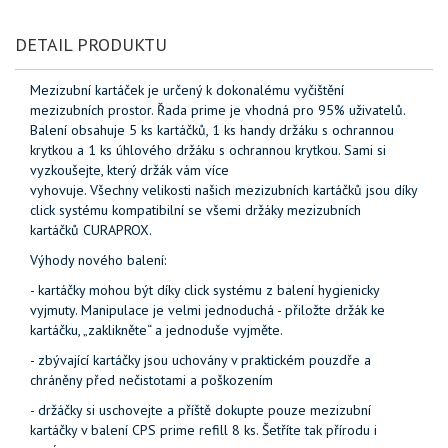
DETAIL PRODUKTU
Mezizubní kartáček je určený k dokonalému vyčištění
mezizubních prostor. Řada prime je vhodná pro 95% uživatelů.
Balení obsahuje 5 ks kartáčků, 1 ks handy držáku s ochrannou
krytkou a 1 ks úhlového držáku s ochrannou krytkou. Sami si
vyzkoušejte, který držák vám více
vyhovuje. Všechny velikosti našich mezizubních kartáčků jsou díky
click systému kompatibilní se všemi držáky mezizubních
kartáčků CURAPROX.
Výhody nového balení:
- kartáčky mohou být díky click systému z balení hygienicky
vyjmuty. Manipulace je velmi jednoduchá - přiložte držák ke
kartáčku, „zaklikněte“ a jednoduše vyjměte.
- zbývající kartáčky jsou uchovány v praktickém pouzdře a
chráněny před nečistotami a poškozením
- držáčky si uschovejte a příště dokupte pouze mezizubní
kartáčky v balení CPS prime refill 8 ks. Šetříte tak přírodu i