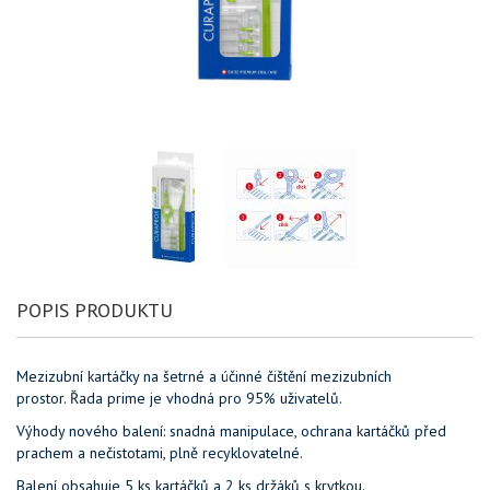
POPIS PRODUKTU
Mezizubní kartáčky na šetrné a účinné čištění mezizubních
prostor. Řada prime je vhodná pro 95% uživatelů.
Výhody nového balení: snadná manipulace, ochrana kartáčků před
prachem a nečistotami, plně recyklovatelné.
Balení obsahuje 5 ks kartáčků a 2 ks držáků s krytkou.