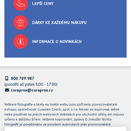
LEPŠÍ CENY
DÁRKY KE KAŽDÉMU NÁKUPU
INFORMACE O NOVINKÁCH
800 789 987
(pondělí až pátek 8:00 - 17:00)
curaprox@curaprox.cz
Veškeré fotografie a texty na tomto webu jsou pořízeny provozovatelem
eshopu, společností Curaden Czech, spol. s r.o. Nesmí se kopírovat, měnit
nebo používat na jiných webových stránkách pro obchodní účely, ani nejsou
určeny k dalšímu šíření. Veškeré kopírování, úpravy či zneužití těchto
fotografií je považováno za porušení autorských práv provozovatele
internetového obchodu CURAPROX a společnost Curaden Czech, spol. s r.o.