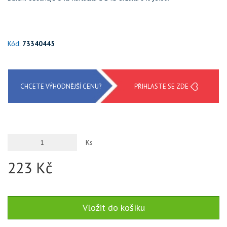
Kód:
73340445
CHCETE VÝHODNĚJŠÍ CENU?
PŘIHLASTE SE ZDE
Ks
223 Kč