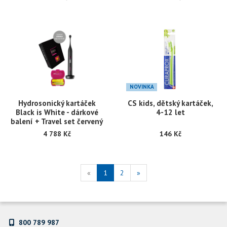
NOVINKA
Hydrosonický kartáček
CS kids, dětský kartáček,
Black is White - dárkové
4-12 let
balení + Travel set červený
4 788 Kč
146 Kč
«
1
2
»
800 789 987