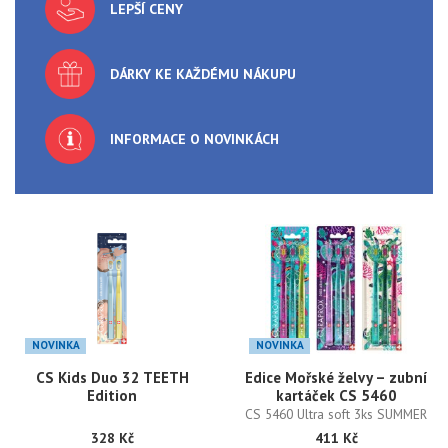
LEPŠÍ CENY
DÁRKY KE KAŽDÉMU NÁKUPU
INFORMACE O NOVINKÁCH
NOVINKA
NOVINKA
CS Kids Duo 32 TEETH
Edice Mořské želvy – zubní
Edition
kartáček CS 5460
CS 5460 Ultra soft 3ks SUMMER
Turtle
328 Kč
411 Kč