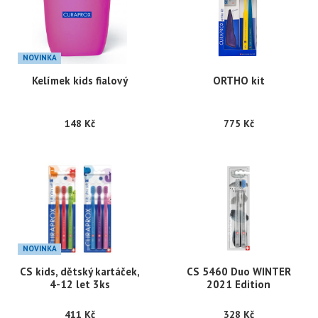
NOVINKA
Kelímek kids fialový
ORTHO kit
148 Kč
775 Kč
NOVINKA
CS kids, dětský kartáček,
CS 5460 Duo WINTER
4-12 let 3ks
2021 Edition
411 Kč
328 Kč