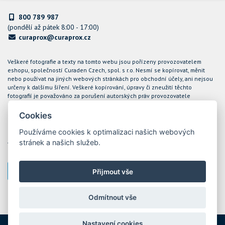
800 789 987
(pondělí až pátek 8:00 - 17:00)
curaprox@curaprox.cz
Veškeré fotografie a texty na tomto webu jsou pořízeny provozovatelem
eshopu, společností Curaden Czech, spol. s r.o. Nesmí se kopírovat, měnit
nebo používat na jiných webových stránkách pro obchodní účely, ani nejsou
určeny k dalšímu šíření. Veškeré kopírování, úpravy či zneužití těchto
fotografií je považováno za porušení autorských práv provozovatele
internetového obchodu CURAPROX a společnost Curaden Czech, spol. s r.o.
bude takové případy řešit soudní cestou.
Cookies
Podle zákona o evidenci tržeb je prodávající povinen vystavit kupujícímu
Používáme cookies k optimalizaci našich webových
účtenku. Zároveň je povinen zaevidovat přijatou tržbu u správce daně online;
stránek a našich služeb.
v případě technického výpadku pak nejpozději do 48 hodin. Tržby jsou
evidovány prostřednictvím ekonomického software POHODA
Přijmout vše
Nastavení cookies
Odmítnout vše
Nastavení cookies