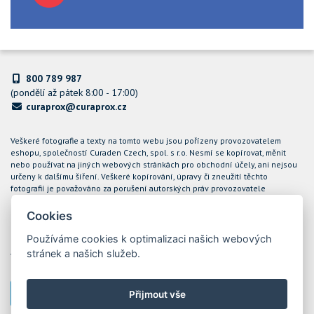
800 789 987
(pondělí až pátek 8:00 - 17:00)
curaprox@curaprox.cz
Veškeré fotografie a texty na tomto webu jsou pořízeny provozovatelem
eshopu, společností Curaden Czech, spol. s r.o. Nesmí se kopírovat, měnit
nebo používat na jiných webových stránkách pro obchodní účely, ani nejsou
určeny k dalšímu šíření. Veškeré kopírování, úpravy či zneužití těchto
fotografií je považováno za porušení autorských práv provozovatele
internetového obchodu CURAPROX a společnost Curaden Czech, spol. s r.o.
bude takové případy řešit soudní cestou.
Cookies
Podle zákona o evidenci tržeb je prodávající povinen vystavit kupujícímu
Používáme cookies k optimalizaci našich webových
účtenku. Zároveň je povinen zaevidovat přijatou tržbu u správce daně online;
stránek a našich služeb.
v případě technického výpadku pak nejpozději do 48 hodin. Tržby jsou
evidovány prostřednictvím ekonomického software POHODA
Přijmout vše