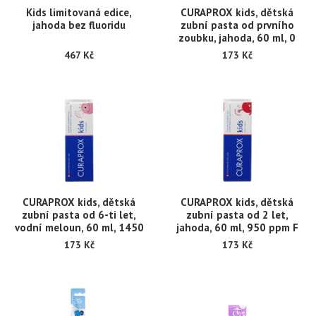
Kids limitovaná edice,
CURAPROX kids, dětská
jahoda bez fluoridu
zubní pasta od prvního
zoubku, jahoda, 60 ml, 0
ppm F
467 Kč
173 Kč
CURAPROX kids, dětská
CURAPROX kids, dětská
zubní pasta od 6-ti let,
zubní pasta od 2 let,
vodní meloun, 60 ml, 1450
jahoda, 60 ml, 950 ppm F
ppm F
173 Kč
173 Kč