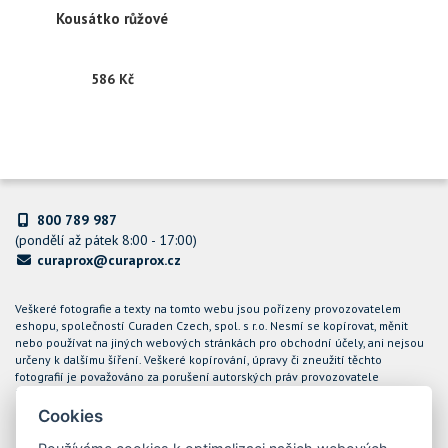
Kousátko růžové
586 Kč
800 789 987
(pondělí až pátek 8:00 - 17:00)
curaprox@curaprox.cz
Veškeré fotografie a texty na tomto webu jsou pořízeny provozovatelem
eshopu, společností Curaden Czech, spol. s r.o. Nesmí se kopírovat, měnit
nebo používat na jiných webových stránkách pro obchodní účely, ani nejsou
určeny k dalšímu šíření. Veškeré kopírování, úpravy či zneužití těchto
fotografií je považováno za porušení autorských práv provozovatele
internetového obchodu CURAPROX a společnost Curaden Czech, spol. s r.o.
bude takové případy řešit soudní cestou.
Cookies
Podle zákona o evidenci tržeb je prodávající povinen vystavit kupujícímu