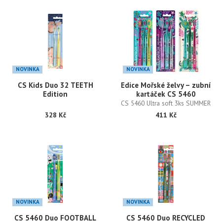
NOVINKA
NOVINKA
CS Kids Duo 32 TEETH
Edice Mořské želvy – zubní
Edition
kartáček CS 5460
CS 5460 Ultra soft 3ks SUMMER
Turtle
328 Kč
411 Kč
NOVINKA
NOVINKA
CS 5460 Duo FOOTBALL
CS 5460 Duo RECYCLED