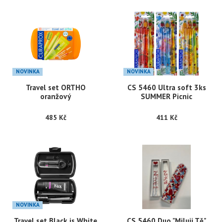
NOVINKA
NOVINKA
Travel set ORTHO
CS 5460 Ultra soft 3ks
oranžový
SUMMER Picnic
485 Kč
411 Kč
NOVINKA
Travel set Black is White
CS 5460 Duo "Miluji Tě"