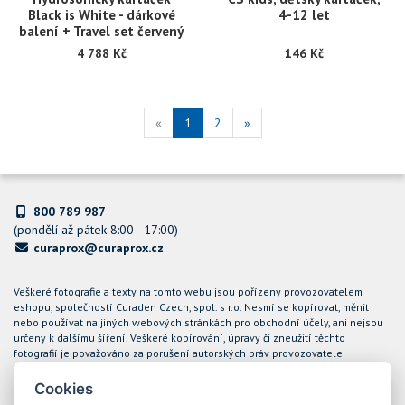
Black is White - dárkové
4-12 let
balení + Travel set červený
4 788 Kč
146 Kč
«
1
2
»
800 789 987
(pondělí až pátek 8:00 - 17:00)
curaprox@curaprox.cz
Veškeré fotografie a texty na tomto webu jsou pořízeny provozovatelem
eshopu, společností Curaden Czech, spol. s r.o. Nesmí se kopírovat, měnit
nebo používat na jiných webových stránkách pro obchodní účely, ani nejsou
určeny k dalšímu šíření. Veškeré kopírování, úpravy či zneužití těchto
fotografií je považováno za porušení autorských práv provozovatele
internetového obchodu CURAPROX a společnost Curaden Czech, spol. s r.o.
bude takové případy řešit soudní cestou.
Cookies