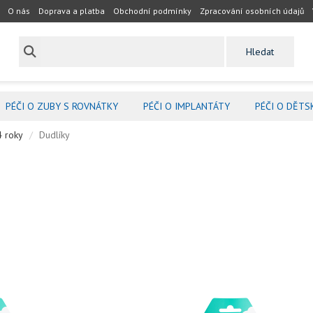
O nás
Doprava a platba
Obchodní podmínky
Zpracování osobních údajů
PÉČI O ZUBY S ROVNÁTKY
PÉČI O IMPLANTÁTY
PÉČI O DĚTS
4 roky
Dudlíky