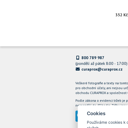
352 Kč
800 789 987
(pondělí až pátek 8:00 - 17:00)
curaprox@curaprox.cz
Veškeré fotografie a texty na tom
pro obchodní účely, ani nejsou urč
obchodu CURAPROX a společnost Cur
Podle zákona o evidenci tržeb je 
nejpozději do 48 hodin. Tržby js
Cookies
Používáme cookies k o