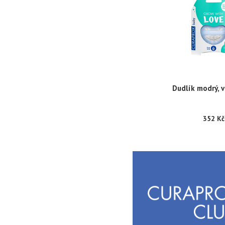
Dudlík modrý, v
352 Kč