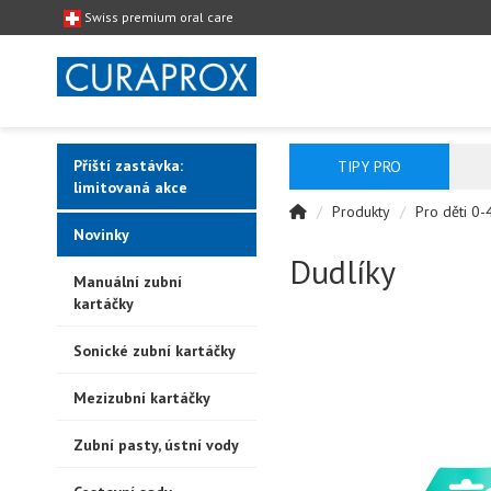
Swiss premium oral care
Příští zastávka:
TIPY PRO
limitovaná akce
Produkty
Pro děti 0-
Novinky
Dudlíky
Manuální zubní
kartáčky
Sonické zubní kartáčky
Mezizubní kartáčky
Zubní pasty, ústní vody