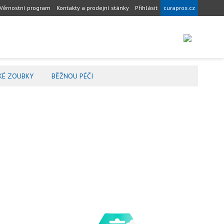
Věrnostní program
Kontakty a prodejní stánky
Přihlásit
curaprox.cz
KÉ ZOUBKY
BĚŽNOU PÉČI