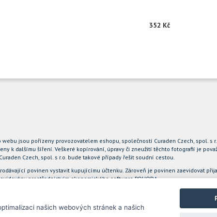
352 Kč
to webu jsou pořízeny provozovatelem eshopu, společností Curaden Czech, spol. s r
eny k dalšímu šíření. Veškeré kopírování, úpravy či zneužití těchto fotografií je p
aden Czech, spol. s r.o. bude takové případy řešit soudní cestou.
prodávající povinen vystavit kupujícímu účtenku. Zároveň je povinen zaevidovat při
ou evidovány prostřednictvím ekonomického software POHODA
ptimalizaci našich webových stránek a našich