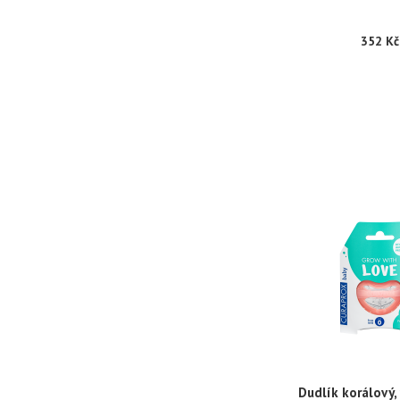
352 Kč
Dudlík korálový,