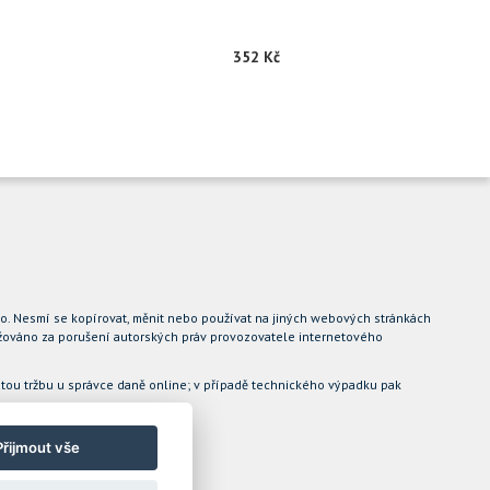
352 Kč
.o. Nesmí se kopírovat, měnit nebo používat na jiných webových stránkách
ovažováno za porušení autorských práv provozovatele internetového
jatou tržbu u správce daně online; v případě technického výpadku pak
Přijmout vše