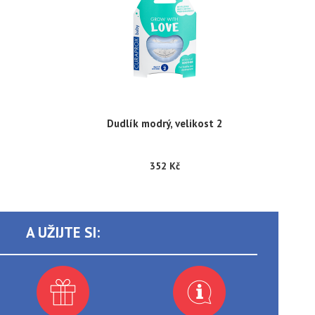
Dudlík modrý, velikost 2
352 Kč
A UŽIJTE SI: