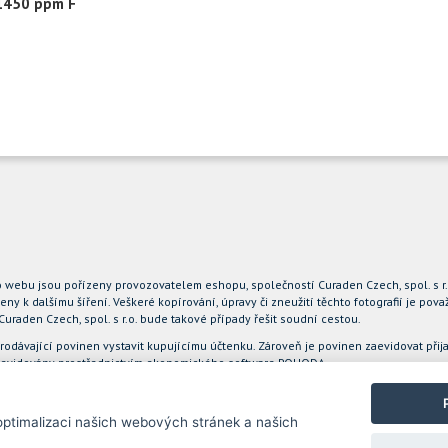
 1450 ppm F
to webu jsou pořízeny provozovatelem eshopu, společností Curaden Czech, spol. s r
eny k dalšímu šíření. Veškeré kopírování, úpravy či zneužití těchto fotografií je p
aden Czech, spol. s r.o. bude takové případy řešit soudní cestou.
prodávající povinen vystavit kupujícímu účtenku. Zároveň je povinen zaevidovat při
ou evidovány prostřednictvím ekonomického software POHODA
ptimalizaci našich webových stránek a našich