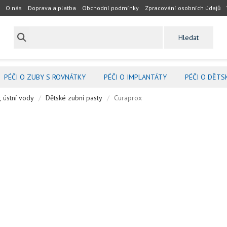
O nás
Doprava a platba
Obchodní podmínky
Zpracování osobních údajů
PÉČI O ZUBY S ROVNÁTKY
PÉČI O IMPLANTÁTY
PÉČI O DĚTS
, ústní vody
Dětské zubní pasty
Curaprox