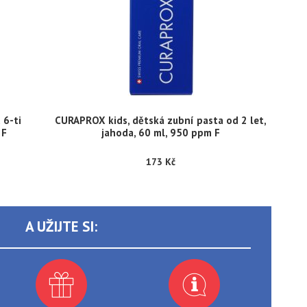
 6-ti
CURAPROX kids, dětská zubní pasta od 2 let,
 F
jahoda, 60 ml, 950 ppm F
173 Kč
A UŽIJTE SI: