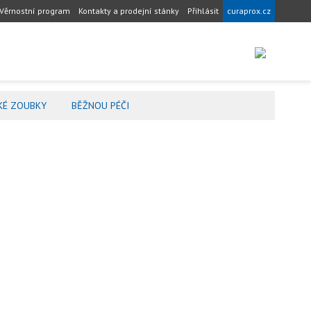
Věrnostní program
Kontakty a prodejní stánky
Přihlásit
curaprox.cz
KÉ ZOUBKY
BĚŽNOU PÉČI