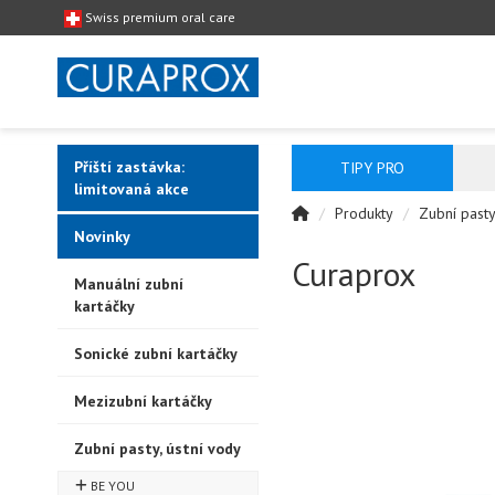
Swiss premium oral care
Příští zastávka:
TIPY PRO
limitovaná akce
Produkty
Zubní pasty
Novinky
Curaprox
Manuální zubní
kartáčky
Sonické zubní kartáčky
Mezizubní kartáčky
Zubní pasty, ústní vody
BE YOU