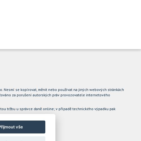
.o. Nesmí se kopírovat, měnit nebo používat na jiných webových stránkách
ovažováno za porušení autorských práv provozovatele internetového
jatou tržbu u správce daně online; v případě technického výpadku pak
Přijmout vše