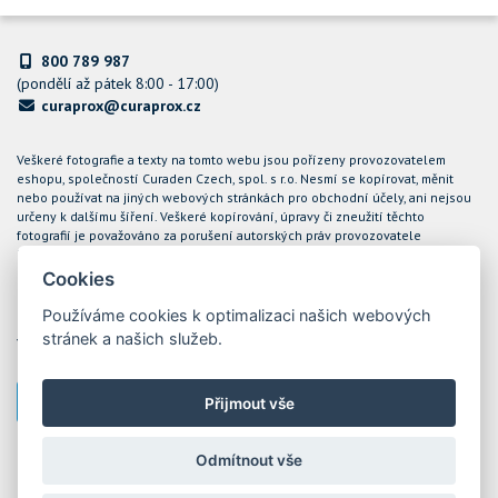
800 789 987
(pondělí až pátek 8:00 - 17:00)
curaprox@curaprox.cz
Veškeré fotografie a texty na tomto webu jsou pořízeny provozovatelem
eshopu, společností Curaden Czech, spol. s r.o. Nesmí se kopírovat, měnit
nebo používat na jiných webových stránkách pro obchodní účely, ani nejsou
určeny k dalšímu šíření. Veškeré kopírování, úpravy či zneužití těchto
fotografií je považováno za porušení autorských práv provozovatele
internetového obchodu CURAPROX a společnost Curaden Czech, spol. s r.o.
bude takové případy řešit soudní cestou.
Cookies
Podle zákona o evidenci tržeb je prodávající povinen vystavit kupujícímu
Používáme cookies k optimalizaci našich webových
účtenku. Zároveň je povinen zaevidovat přijatou tržbu u správce daně online;
stránek a našich služeb.
v případě technického výpadku pak nejpozději do 48 hodin. Tržby jsou
evidovány prostřednictvím ekonomického software POHODA
Přijmout vše
Nastavení cookies
Odmítnout vše