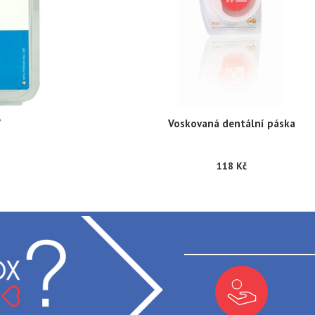
7
Voskovaná dentální páska
118 Kč