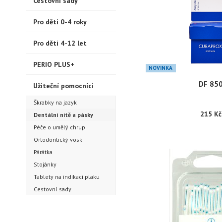
Cestovní sady
Pro děti 0-4 roky
Pro děti 4-12 let
PERIO PLUS+
NOVINKA
DF 85
Užiteční pomocníci
Škrabky na jazyk
215 Kč
Dentální nitě a pásky
Péče o umělý chrup
Ortodontický vosk
Párátka
Stojánky
Tablety na indikaci plaku
Cestovní sady