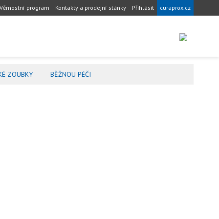
Věrnostní program
Kontakty a prodejní stánky
Přihlásit
curaprox.cz
KÉ ZOUBKY
BĚŽNOU PÉČI