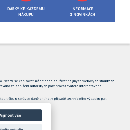
DÁRKY KE KAŽDÉMU
INFORMACE
NÁKUPU
O NOVINKÁCH
.o. Nesmí se kopírovat, měnit nebo používat na jiných webových stránkách
ovažováno za porušení autorských práv provozovatele internetového
jatou tržbu u správce daně online; v případě technického výpadku pak
Přijmout vše
dmítnout vše