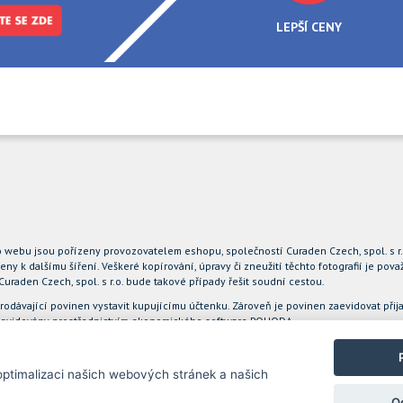
LEPŠÍ CENY
to webu jsou pořízeny provozovatelem eshopu, společností Curaden Czech, spol. s r
eny k dalšímu šíření. Veškeré kopírování, úpravy či zneužití těchto fotografií je p
aden Czech, spol. s r.o. bude takové případy řešit soudní cestou.
prodávající povinen vystavit kupujícímu účtenku. Zároveň je povinen zaevidovat při
ou evidovány prostřednictvím ekonomického software POHODA
ptimalizaci našich webových stránek a našich
O