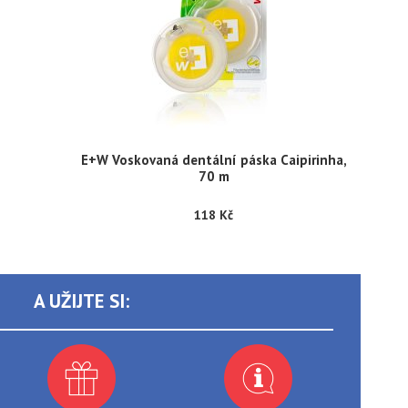
E+W Voskovaná dentální páska Caipirinha,
70 m
118 Kč
A UŽIJTE SI: