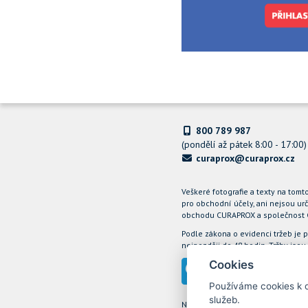
800 789 987
(pondělí až pátek 8:00 - 17:00)
curaprox@curaprox.cz
Veškeré fotografie a texty na tom
pro obchodní účely, ani nejsou urč
obchodu CURAPROX a společnost Cur
Podle zákona o evidenci tržeb je 
nejpozději do 48 hodin. Tržby js
Cookies
Používáme cookies k o
služeb.
Nastavení cookies