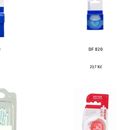
0
DF 820
217 Kč