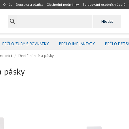
O nás
Doprava a platba
Obchodní podmínky
Zpracování osobních údajů
PÉČI O ZUBY S ROVNÁTKY
PÉČI O IMPLANTÁTY
PÉČI O DĚTS
mocníci
Dentální nitě a pásky
a pásky