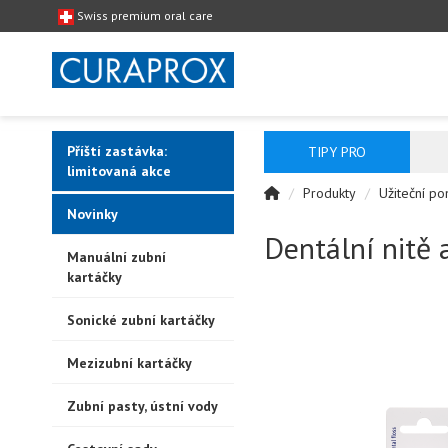
Swiss premium oral care
Příští zastávka:
TIPY PRO
limitovaná akce
Produkty
Užiteční po
Novinky
Dentální nitě 
Manuální zubní
kartáčky
Sonické zubní kartáčky
Mezizubní kartáčky
Zubní pasty, ústní vody