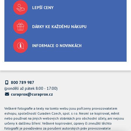
LEPŠÍ CENY
DÁRKY KE KAŽDÉMU NÁKUPU
INFORMACE O NOVINKÁCH
800 789 987
(pondělí až pátek 8:00 - 17:00)
curaprox@curaprox.cz
Veškeré fotografie a texty na tomto webu jsou pořízeny provozovatelem
eshopu, společností Curaden Czech, spol. s r.o. Nesmí se kopírovat, měnit
nebo používat na jiných webových stránkách pro obchodní účely, ani nejsou
určeny k dalšímu šíření. Veškeré kopírování, úpravy či zneužití těchto
fotografií je považováno za porušení autorských práv provozovatele