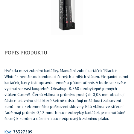
POPIS PRODUKTU
Hvězda mezi zubními kartáčky. Manuální zubní kartáček "Black is
White" s neotřelou kombinací černých a bílých vláken. Elegantní zubní
kartáček, který čistí opravdu jemně a přitom účinně. A bude se skvěle
vyjímat ve vaší koupelně! Obsahuje 8.760 neobyčejně jemných
vláken Curen®. Černá vlákna o průměru pouhých 0,08 mm obsahují
částice aktivního uhlí, které šetrně odstraňují nežádoucí zabarvení
zubů - bez sebemenšího poškození skloviny. Bílá vlákna ve střední
řadě mají průměr 0,12 mm. Tento neobvyklý kartáček je mimořádně
šetrný k zubům a dásním, zato neúprosný k zubnímu plaku.
Kód:
73327509