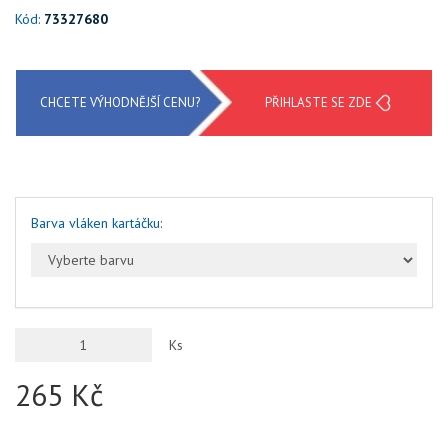
Kód:
73327680
CHCETE VÝHODNĚJŠÍ CENU?
PŘIHLASTE SE ZDE
Barva vláken kartáčku:
Ks
265 Kč