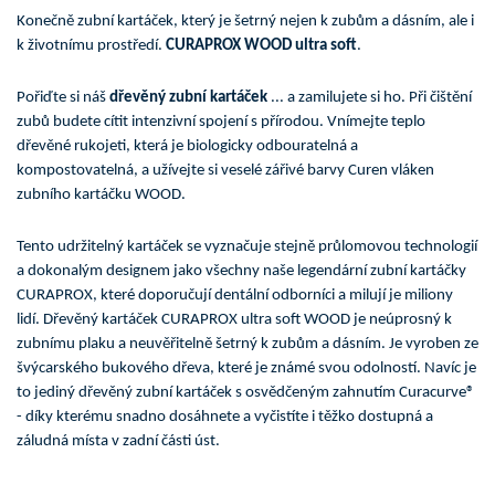
Konečně zubní kartáček, který je šetrný nejen k zubům a dásním, ale i
k životnímu prostředí.
CURAPROX WOOD ultra soft
.
Pořiďte si náš
dřevěný zubní kartáček
... a zamilujete si ho. Při čištění
zubů budete cítit intenzivní spojení s přírodou. Vnímejte teplo
dřevěné rukojeti, která je biologicky odbouratelná a
kompostovatelná, a užívejte si veselé zářivé barvy Curen vláken
zubního kartáčku WOOD.
Tento udržitelný kartáček se vyznačuje stejně průlomovou technologií
a dokonalým designem jako všechny naše legendární zubní kartáčky
CURAPROX, které doporučují dentální odborníci a milují je miliony
lidí. Dřevěný kartáček CURAPROX ultra soft WOOD je neúprosný k
zubnímu plaku a neuvěřitelně šetrný k zubům a dásním. Je vyroben ze
švýcarského bukového dřeva, které je známé svou odolností. Navíc je
to jediný dřevěný zubní kartáček s osvědčeným zahnutím Curacurve®
- díky kterému snadno dosáhnete a vyčistíte i těžko dostupná a
záludná místa v zadní části úst.