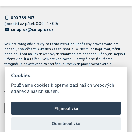
800 789 987
(pondělí až pátek 8:00 - 17:00)
curaprox@curaprox.cz
Veškeré fotografie a texty na tomto webu jsou pořízeny provozovatelem
eshopu, společností Curaden Czech, spol. s r.o. Nesmí se kopírovat, měnit
nebo používat na jiných webových stránkách pro obchodní účely, ani nejsou
určeny k dalšímu šíření. Veškeré kopírování, úpravy či zneužití těchto
fotografií je považováno za porušení autorských práv provozovatele
internetového obchodu CURAPROX a společnost Curaden Czech, spol. s r.o.
bude takové případy řešit soudní cestou.
Cookies
Podle zákona o evidenci tržeb je prodávající povinen vystavit kupujícímu
Používáme cookies k optimalizaci našich webových
účtenku. Zároveň je povinen zaevidovat přijatou tržbu u správce daně online;
stránek a našich služeb.
v případě technického výpadku pak nejpozději do 48 hodin. Tržby jsou
evidovány prostřednictvím ekonomického software POHODA
Přijmout vše
Nastavení cookies
Odmítnout vše