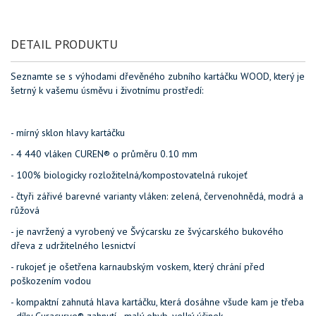
DETAIL PRODUKTU
Seznamte se s výhodami dřevěného zubního kartáčku WOOD, který je
šetrný k vašemu úsměvu i životnímu prostředí:
- mírný sklon hlavy kartáčku
- 4 440 vláken CUREN® o průměru 0.10 mm
- 100% biologicky rozložitelná/kompostovatelná rukojeť
- čtyři zářivé barevné varianty vláken: zelená, červenohnědá, modrá a
růžová
- je navržený a vyrobený ve Švýcarsku ze švýcarského bukového
dřeva z udržitelného lesnictví
- rukojeť je ošetřena karnaubským voskem, který chrání před
poškozením vodou
- kompaktní zahnutá hlava kartáčku, která dosáhne všude kam je třeba
- díky Curacurve® zahnutí - malý ohyb, velký účinek