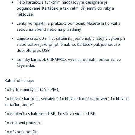
Tělo kartáčku s funkčním nadčasovým designem je
pogumované. Kartáček je tak velmi příjemný do ruky a
neklouže.
Lehký, kompaktní a praktický pomocník. Můžete si ho vzít s
sebou na víkend nebo na prázdniny.
Užijete si až 60 minut čištění na jedno nabití. Stejný výkon při
slabé baterii jako při plně nabité. Kartáček pak jednoduše
dobijete přes USB.
Sonický kartáček CURAPROX vyvinuli dentální odborníci ve
Švýcarsku.
Balení obsahuje:
1x hydrosonický kartáček PRO,
1x hlavice kartáčku „sensitive“, 1x hlavice kartáčku „power“, 1x hlavice
kartáčku „single“
1x nabíječka s kabelem USB, 1x síťová vidlice USB
1x cestovní pouzdro
1x návod k použití