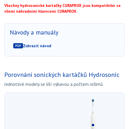
Všechny hydrosonické kartáčky CURAPROX jsou kompatibilní se
všemi náhradními hlavicemi CURAPROX.
Návody a manuály
(otevře se v novém okně)
Zobrazit návod
PDF
Porovnání sonických kartáčků Hydrosonic
Jednotlivé modely se liší výbavou a počtem režimů.