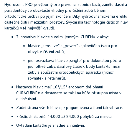
Hydrosonic PRO je výborný pro prevenci zubních kazů, zánětu dásní a
paradentózy. Je obzvláště vhodný pro čištění zubů během
ortodontické léčby i po jejím skončení. Díky hydrodynamickému efektu
částečně čistí i mezizubní prostory. Švýcarská technologie čistících hlav
kartáčků v té nejvyšší kvalitě.
3 inovativní hlavice s velmi jemnými CUREN® vlákny:
hlavice „sensitive“ a „power“ kapkovitého tvaru pro
obvyklé čištění zubů,
jednosvazková hlavice „single“ pro dokonalou péči o
jednotlivé zuby, dásňový žlábek, body kontaktu mezi
zuby a součástmi ortodontických aparátků (fixních
rovnátek a retainerů).
Nástavce hlavic mají 10°/15° ergonomické ohnutí
CURACURVE® a dostanete se tak i na hůře přístupná místa v
dutině ústní.
Zadní strana všech hlavic je pogumovaná a tlumí tak vibrace.
7 čistících stupňů: 44.000 až 84.000 pohybů za minutu.
Ovládání kartáčku je snadné a intuitivní.