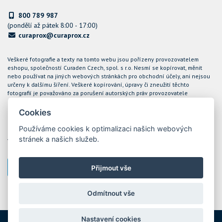
800 789 987
(pondělí až pátek 8:00 - 17:00)
curaprox@curaprox.cz
Veškeré fotografie a texty na tomto webu jsou pořízeny provozovatelem
eshopu, společností Curaden Czech, spol. s r.o. Nesmí se kopírovat, měnit
nebo používat na jiných webových stránkách pro obchodní účely, ani nejsou
určeny k dalšímu šíření. Veškeré kopírování, úpravy či zneužití těchto
fotografií je považováno za porušení autorských práv provozovatele
internetového obchodu CURAPROX a společnost Curaden Czech, spol. s r.o.
bude takové případy řešit soudní cestou.
Cookies
Podle zákona o evidenci tržeb je prodávající povinen vystavit kupujícímu
Používáme cookies k optimalizaci našich webových
účtenku. Zároveň je povinen zaevidovat přijatou tržbu u správce daně online;
stránek a našich služeb.
v případě technického výpadku pak nejpozději do 48 hodin. Tržby jsou
evidovány prostřednictvím ekonomického software POHODA
Přijmout vše
Nastavení cookies
Odmítnout vše
Nastavení cookies