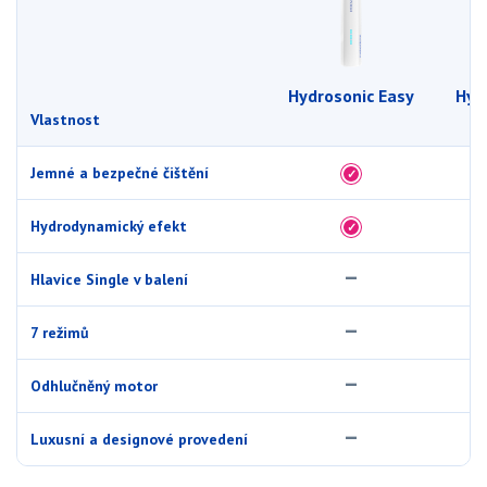
Hydrosonic Easy
Hyd
Vlastnost
Porovnání vlastností modelů Hydrosonic Easy, Hydrosonic Pro a Hydroson
Ano
Jemné a bezpečné čištění
✓
Ano
Hydrodynamický efekt
✓
–
Ne
Hlavice Single v balení
–
Ne
7 režimů
–
Ne
Odhlučněný motor
–
Ne
Luxusní a designové provedení