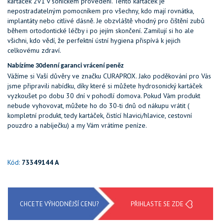
kartáček 2v1 v sonickém provedení. Tento kartáček je
nepostradatelným pomocníkem pro všechny, kdo mají
rovnátka,
implantáty nebo citlivé dásně. Je obzvláště vhodný pro čištění zubů
během ortodontické léčby i po jejím skončení. Zamilují si ho ale
všichni, kdo vědí, že perfektní ústní hygiena přispívá k jejich
celkovému zdraví.
Nabízíme 30denní garanci vrácení peněz
Vážíme si Vaší důvěry ve značku CURAPROX. Jako poděkování pro Vás
jsme připravili nabídku, díky které si můžete hydrosonický kartáček
vyzkoušet po dobu 30 dní v pohodlí domova. Pokud Vám produkt
nebude vyhovovat, můžete ho do 30-ti dnů od nákupu vrátit (
kompletní produkt, tedy kartáček, čistící hlavici/hlavice, cestovní
pouzdro a nabíječku) a my Vám vrátíme peníze.
Kód:
73349144 A
CHCETE VÝHODNĚJŠÍ CENU?
PŘIHLASTE SE ZDE