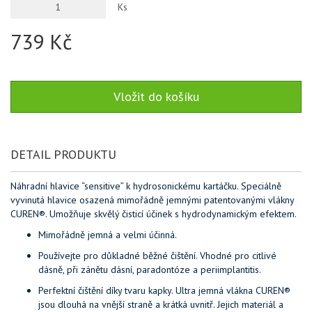
Ks
739 Kč
DETAIL PRODUKTU
Náhradní hlavice “sensitive” k hydrosonickému kartáčku. Speciálně
vyvinutá hlavice osazená mimořádně jemnými patentovanými vlákny
CUREN®. Umožňuje skvělý čisticí účinek s hydrodynamickým efektem.
Mimořádně jemná a velmi účinná.
Používejte pro důkladné běžné čištění. Vhodné pro citlivé
dásně, při zánětu dásní, paradontóze a periimplantitis.
Perfektní čištění díky tvaru kapky. Ultra jemná vlákna CUREN®
jsou dlouhá na vnější straně a krátká uvnitř. Jejich materiál a