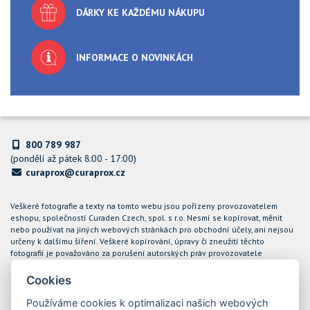
DÁRKY KE KAŽDÉMU NÁKUPU
INFORMACE O NOVINKÁCH
800 789 987
(pondělí až pátek 8:00 - 17:00)
curaprox@curaprox.cz
Veškeré fotografie a texty na tomto webu jsou pořízeny provozovatelem
eshopu, společností Curaden Czech, spol. s r.o. Nesmí se kopírovat, měnit
nebo používat na jiných webových stránkách pro obchodní účely, ani nejsou
určeny k dalšímu šíření. Veškeré kopírování, úpravy či zneužití těchto
fotografií je považováno za porušení autorských práv provozovatele
internetového obchodu CURAPROX a společnost Curaden Czech, spol. s r.o.
bude takové případy řešit soudní cestou.
Cookies
Podle zákona o evidenci tržeb je prodávající povinen vystavit kupujícímu
Používáme cookies k optimalizaci našich webových
účtenku. Zároveň je povinen zaevidovat přijatou tržbu u správce daně online;