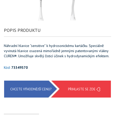
POPIS PRODUKTU
Náhradní hlavice “sensitive” k hydrosonickému kartáčku. Speciálně
vyvinutá hlavice osazená mimořádně jemnými patentovanými vlákny
CUREN
®. Umožňuje skvělý čisticí účinek s hydrodynamickým efektem.
Kód:
73349370
CHCETE VÝHODNĚJŠÍ CENU?
PŘIHLASTE SE ZDE