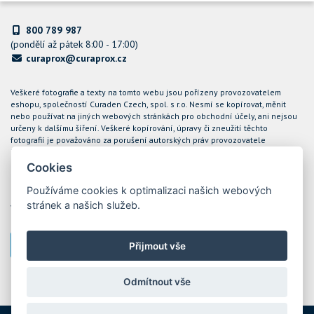
800 789 987
(pondělí až pátek 8:00 - 17:00)
curaprox@curaprox.cz
Veškeré fotografie a texty na tomto webu jsou pořízeny provozovatelem
eshopu, společností Curaden Czech, spol. s r.o. Nesmí se kopírovat, měnit
nebo používat na jiných webových stránkách pro obchodní účely, ani nejsou
určeny k dalšímu šíření. Veškeré kopírování, úpravy či zneužití těchto
fotografií je považováno za porušení autorských práv provozovatele
internetového obchodu CURAPROX a společnost Curaden Czech, spol. s r.o.
bude takové případy řešit soudní cestou.
Cookies
Podle zákona o evidenci tržeb je prodávající povinen vystavit kupujícímu
Používáme cookies k optimalizaci našich webových
účtenku. Zároveň je povinen zaevidovat přijatou tržbu u správce daně online;
stránek a našich služeb.
v případě technického výpadku pak nejpozději do 48 hodin. Tržby jsou
evidovány prostřednictvím ekonomického software POHODA
Přijmout vše
Nastavení cookies
Odmítnout vše