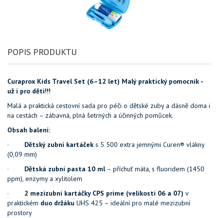
POPIS PRODUKTU
Curaprox Kids Travel Set (6–12 let)
Malý praktický pomocník -
už i pro děti!!!
Malá a praktická cestovní sada pro péči o dětské zuby a dásně doma i
na cestách – zábavná, plná šetrných a účinných pomůcek.
Obsah balení:
·
Dětský zubní kartáček
s 5 500 extra jemnými Curen® vlákny
(0,09 mm)
·
Dětská zubní pasta 10 ml
– příchuť máta, s fluoridem (1450
ppm), enzymy a xylitolem
·
2 mezizubní kartáčky CPS prime (velikosti 06 a 07)
v
praktickém
duo držáku
UHS 425 – ideální pro malé mezizubní
prostory