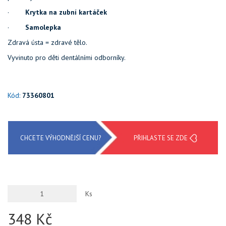
·
Krytka na zubní kartáček
·
Samolepka
Zdravá ústa = zdravé tělo.
Vyvinuto pro děti dentálními odborníky.
Kód:
73360801
CHCETE VÝHODNĚJŠÍ CENU?
PŘIHLASTE SE ZDE
Ks
348 Kč