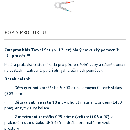
POPIS PRODUKTU
Curaprox Kids Travel Set (6–12 let)
Malý praktický pomocník -
už i pro děti!!!
Malá a praktická cestovní sada pro péči o dětské zuby a dásně doma i
na cestách – zábavná, plná šetrných a účinných pomůcek.
Obsah balení:
·
Dětský zubní kartáček
s 5 500 extra jemnými Curen® vlákny
(0,09 mm)
·
Dětská zubní pasta 10 ml
– příchuť máta, s fluoridem (1450
ppm), enzymy a xylitolem
·
2 mezizubní kartáčky CPS prime (velikosti 06 a 07)
v
praktickém
duo držáku
UHS 425 – ideální pro malé mezizubní
prostory