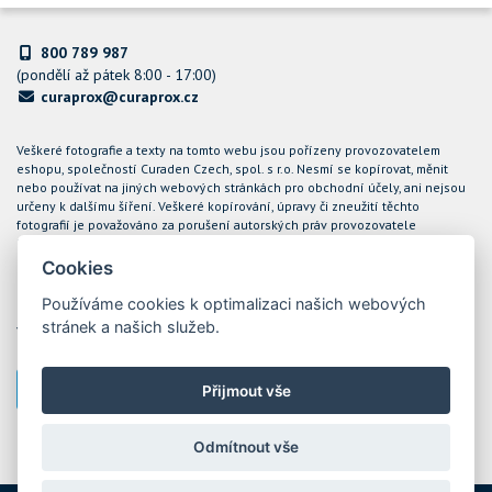
800 789 987
(pondělí až pátek 8:00 - 17:00)
curaprox@curaprox.cz
Veškeré fotografie a texty na tomto webu jsou pořízeny provozovatelem
eshopu, společností Curaden Czech, spol. s r.o. Nesmí se kopírovat, měnit
nebo používat na jiných webových stránkách pro obchodní účely, ani nejsou
určeny k dalšímu šíření. Veškeré kopírování, úpravy či zneužití těchto
fotografií je považováno za porušení autorských práv provozovatele
internetového obchodu CURAPROX a společnost Curaden Czech, spol. s r.o.
bude takové případy řešit soudní cestou.
Cookies
Podle zákona o evidenci tržeb je prodávající povinen vystavit kupujícímu
Používáme cookies k optimalizaci našich webových
účtenku. Zároveň je povinen zaevidovat přijatou tržbu u správce daně online;
stránek a našich služeb.
v případě technického výpadku pak nejpozději do 48 hodin. Tržby jsou
evidovány prostřednictvím ekonomického software POHODA
Přijmout vše
Nastavení cookies
Odmítnout vše