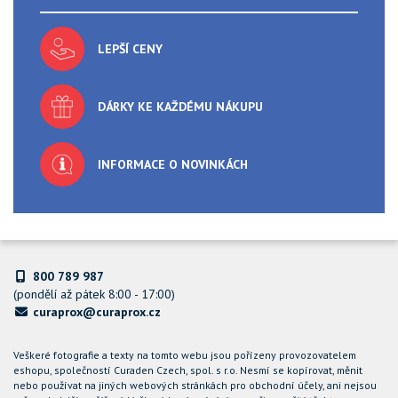
LEPŠÍ CENY
DÁRKY KE KAŽDÉMU NÁKUPU
INFORMACE O NOVINKÁCH
800 789 987
(pondělí až pátek 8:00 - 17:00)
curaprox@curaprox.cz
Veškeré fotografie a texty na tomto webu jsou pořízeny provozovatelem
eshopu, společností Curaden Czech, spol. s r.o. Nesmí se kopírovat, měnit
nebo používat na jiných webových stránkách pro obchodní účely, ani nejsou