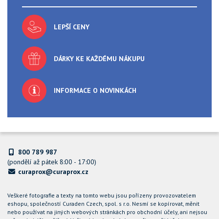
LEPŠÍ CENY
DÁRKY KE KAŽDÉMU NÁKUPU
INFORMACE O NOVINKÁCH
800 789 987
(pondělí až pátek 8:00 - 17:00)
curaprox@curaprox.cz
Veškeré fotografie a texty na tomto webu jsou pořízeny provozovatelem
eshopu, společností Curaden Czech, spol. s r.o. Nesmí se kopírovat, měnit
nebo používat na jiných webových stránkách pro obchodní účely, ani nejsou