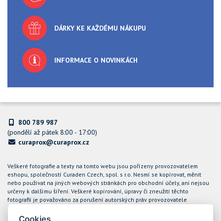
DÁRKY KE KAŽDÉMU NÁKUPU
INFORMACE O NOVINKÁCH
800 789 987
(pondělí až pátek 8:00 - 17:00)
curaprox@curaprox.cz
Veškeré fotografie a texty na tomto webu jsou pořízeny provozovatelem
eshopu, společností Curaden Czech, spol. s r.o. Nesmí se kopírovat, měnit
nebo používat na jiných webových stránkách pro obchodní účely, ani nejsou
určeny k dalšímu šíření. Veškeré kopírování, úpravy či zneužití těchto
fotografií je považováno za porušení autorských práv provozovatele
internetového obchodu CURAPROX a společnost Curaden Czech, spol. s r.o.
bude takové případy řešit soudní cestou.
Cookies